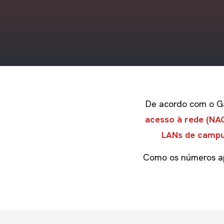
De acordo com o
G
acesso à rede
(NA
LANs de camp
Como os números ap