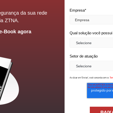
Empresa
*
segurança da sua rede
gia ZTNA.
e-Book agora
Qual solução você possui
Setor de atuação
Ao clicar em 'Enviar', você concorda com os
Ter