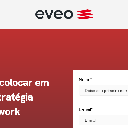
colocar em
Nome
*
tratégia
twork
E-mail
*