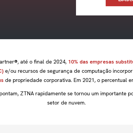
artner®
,
até o final de 2024
,
10% das empresas
substit
C)
e/ou recursos de segurança de computação incorpo
us
de propriedade corporativa. Em 2021, o percentual e
ontam, ZTNA rapidamente se tornou um importante po
setor de nuvem.