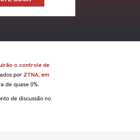
uirão o controle de
rados por
ZTNA, em
ra de quase 0%.
nto de discussão no